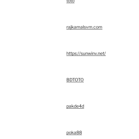
toto
rajkamalsvm.com
https://sunwinv.net/
BDTOTO
pakde4d
poka88