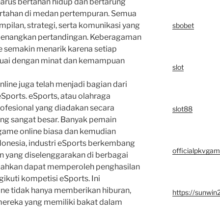
harus bertahan hidup dan bertarung
bertahan di medan pertempuran. Semua
ilan, strategi, serta komunikasi yang
sbobet
menangkan pertandingan. Keberagaman
e semakin menarik karena setiap
suai dengan minat dan kemampuan
slot
nline juga telah menjadi bagian dari
 eSports. eSports, atau olahraga
rofesional yang diadakan secara
slot88
ang sangat besar. Banyak pemain
 game online biasa dan kemudian
Indonesia, industri eSports berkembang
officialpkvga
n yang diselenggarakan di berbagai
bahkan dapat memperoleh penghasilan
ikuti kompetisi eSports. Ini
e tidak hanya memberikan hiburan,
https://sunwin
 mereka yang memiliki bakat dalam