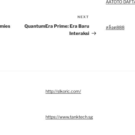
AATOTO DAFT
NEXT
Next
Post
omies
QuantumEra Prime: Era Baru
สล็อต888
Interaksi
http://slkoric.com/
https://www.tanktech.sg