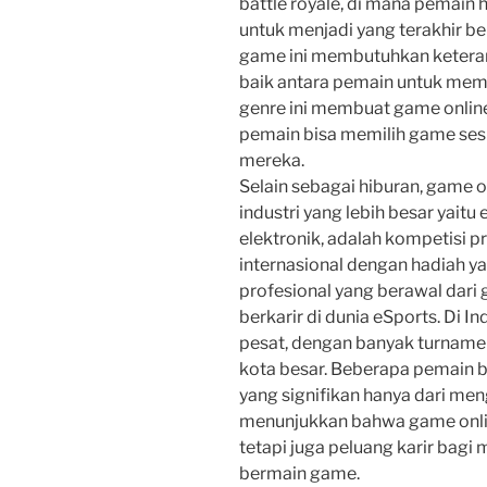
battle royale, di mana pemain 
untuk menjadi yang terakhir 
game ini membutuhkan keteramp
baik antara pemain untuk me
genre ini membuat game onlin
pemain bisa memilih game se
mereka.
Selain sebagai hiburan, game o
industri yang lebih besar yaitu
elektronik, adalah kompetisi p
internasional dengan hadiah y
profesional yang berawal dari
berkarir di dunia eSports. Di 
pesat, dengan banyak turname
kota besar. Beberapa pemain 
yang signifikan hanya dari meng
menunjukkan bahwa game onlin
tetapi juga peluang karir bagi
bermain game.