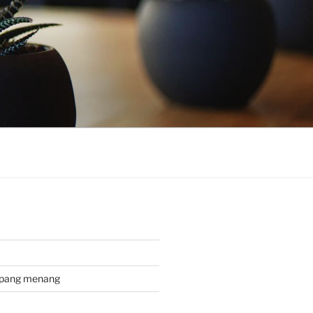
mpang menang